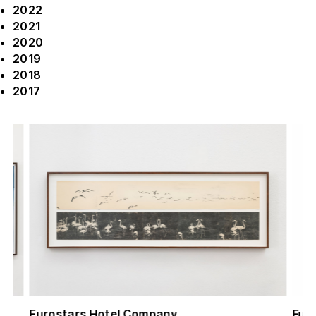
2022
2021
2020
2019
2018
2017
Eurostars Hotel Company
Fun