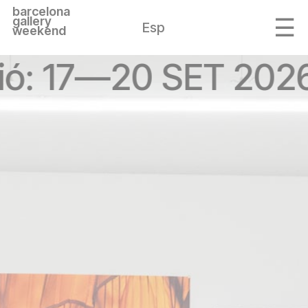
barcelona
gallery
Esp
weekend
ió: 17—20 SET 202