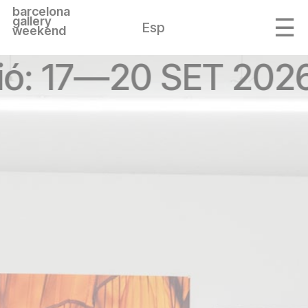
barcelona
gallery
Esp
weekend
ió: 17—20 SET 2026