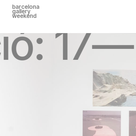
barcelona
gallery
weekend
ció: 17