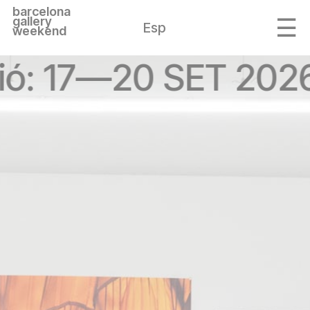
barcelona
gallery
Esp
weekend
ió: 17—20 SET 202