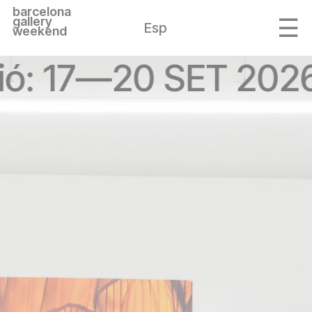
barcelona
gallery
Esp
weekend
ió: 17—20 SET 202