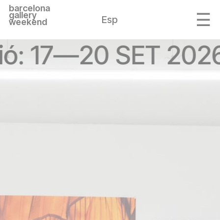
barcelona
gallery
Esp
weekend
ió: 17—20 SET 202