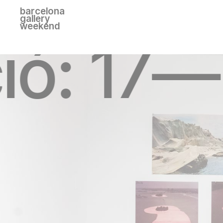
barcelona
gallery
weekend
ció: 17