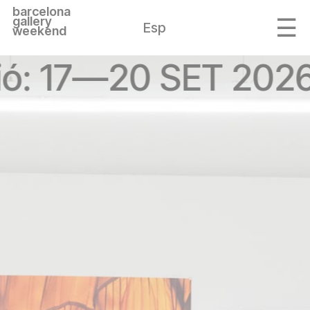
barcelona
gallery
Esp
weekend
ió: 17—20 SET 2026