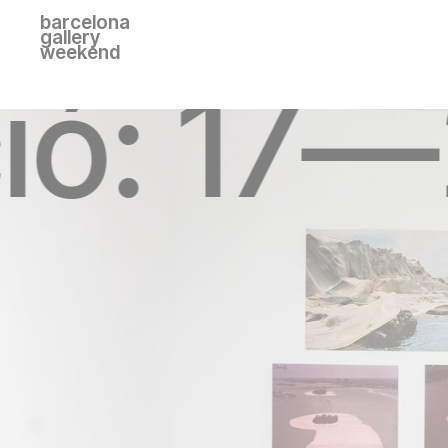
barcelona
gallery
weekend
ció: 17