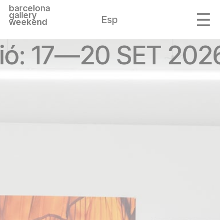
barcelona
gallery
Esp
weekend
ció: 17—20 SET 202