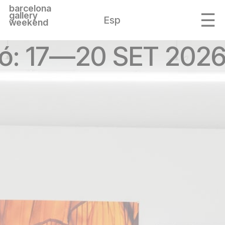
barcelona
gallery
Esp
weekend
ió: 17—20 SET 2026