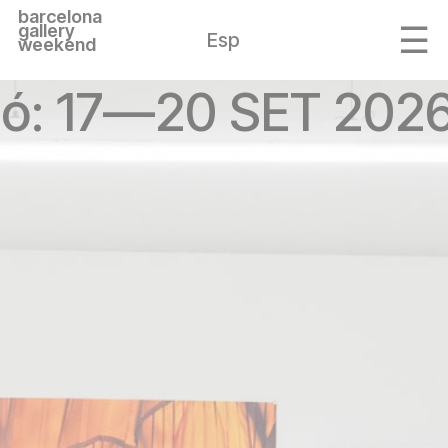
barcelona
gallery
Esp
weekend
ió: 17—20 SET 2026