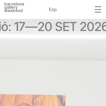
barcelona
gallery
Esp
weekend
ió: 17—20 SET 202