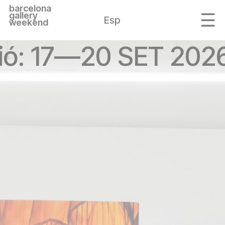
barcelona
gallery
Esp
weekend
ió: 17—20 SET 2026