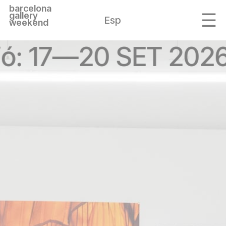
barcelona
gallery
Esp
weekend
ió: 17—20 SET 2026