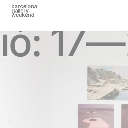
barcelona
gallery
weekend
ió: 17