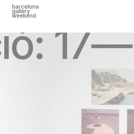
barcelona
gallery
weekend
ció: 17