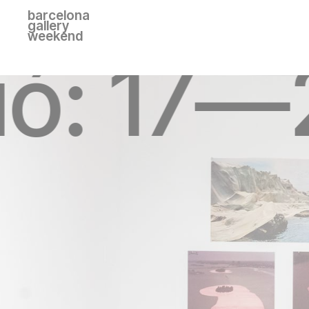
barcelona
gallery
weekend
ió: 17—