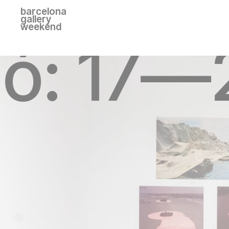
barcelona
gallery
weekend
ió: 17—