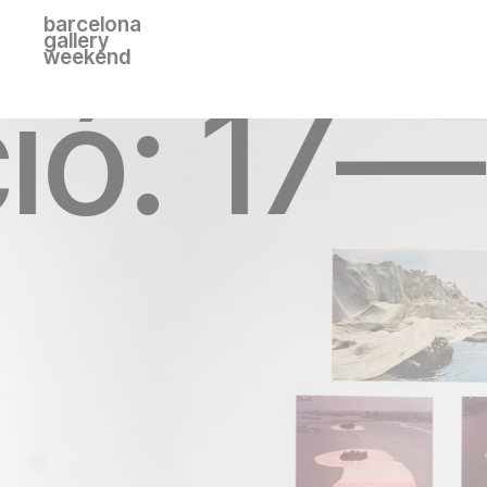
barcelona
gallery
weekend
ció: 17