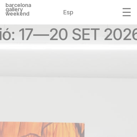
barcelona
gallery
Esp
weekend
ió: 17—20 SET 202