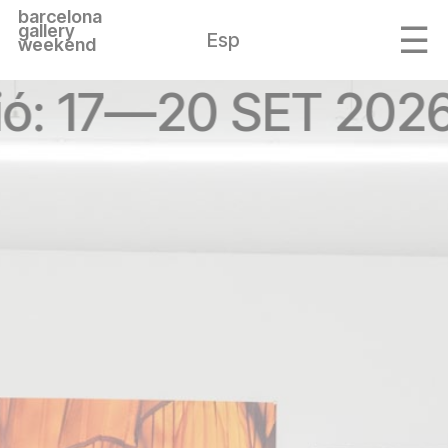
barcelona
gallery
Esp
weekend
ió: 17—20 SET 2026