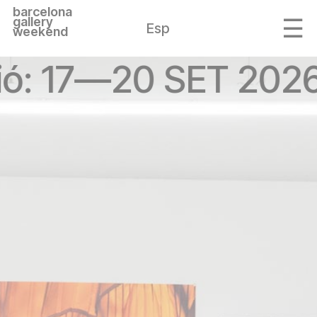
barcelona
gallery
Esp
weekend
ió: 17—20 SET 2026