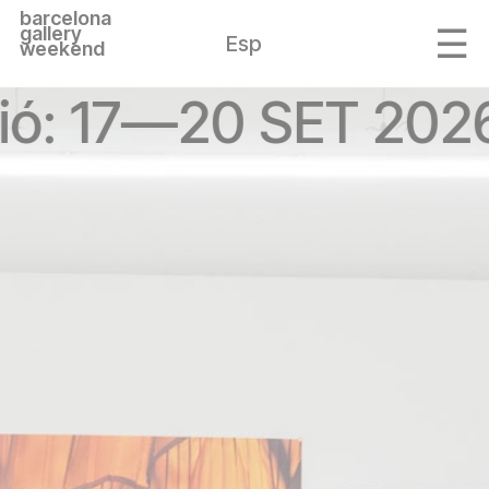
barcelona
gallery
Esp
weekend
ció: 17—20 SET 202