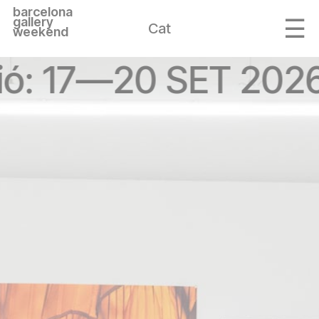
barcelona
gallery
Cat
weekend
ió: 17—20 SET 202