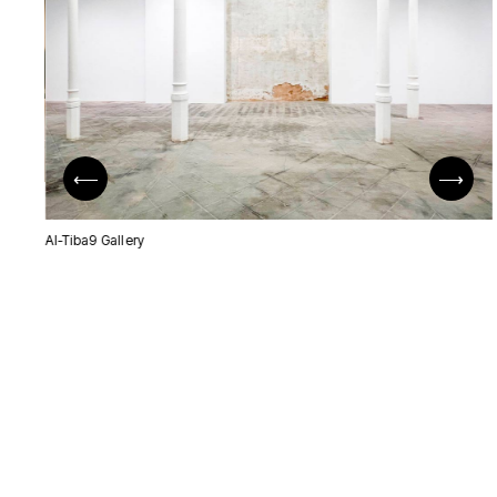
⟵
⟶
Al-Tiba9 Gallery