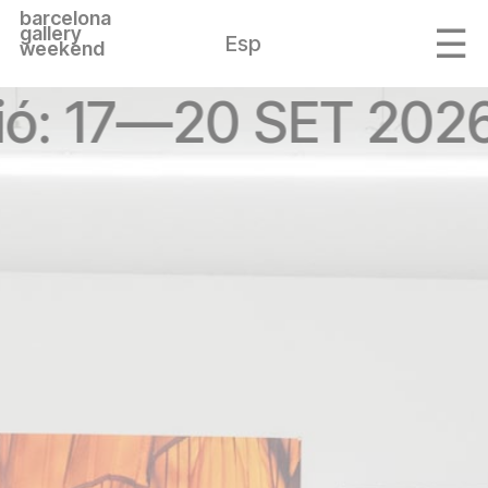
barcelona
gallery
Esp
weekend
ió: 17—20 SET 2026