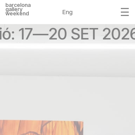
barcelona
gallery
Eng
weekend
ió: 17—20 SET 202