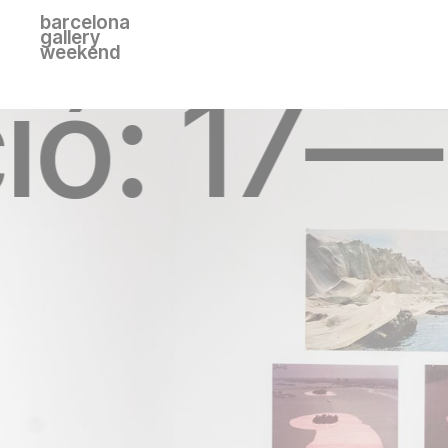
barcelona
gallery
weekend
ció: 17