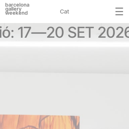
barcelona
gallery
Cat
weekend
ió: 17—20 SET 202